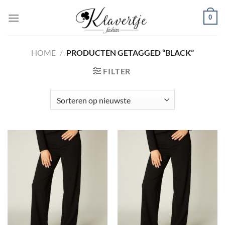
Ga
0
naar
inhoud
HOME
/
PRODUCTEN GETAGGED “BLACK”
FILTER