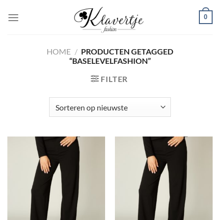
Ga
0
naar
inhoud
HOME
/
PRODUCTEN GETAGGED
“BASELEVELFASHION”
FILTER