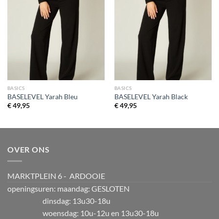
BASICS
BASICS
BASELEVEL Yarah Bleu
BASELEVEL Yarah Black
€
49,95
€
49,95
OVER ONS
MARKTPLEIN 6 - ARDOOIE
openingsuren: maandag: GESLOTEN
dinsdag: 13u30-18u
woensdag: 10u-12u en 13u30-18u