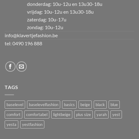
donderdag: 10u-12u en 13u30-18u
vrijdag: 10u-12u en 13u30-18u
zaterdag: 10u-17u
zondag: 10u-12u
info@klavertjefashion.be
tel: 0490 196 888
TAGS
baselevel
baselevelfashion
basics
beige
black
blue
comfort
comfortabel
lightbeige
plus size
yarah
yest
yesta
yestfashion