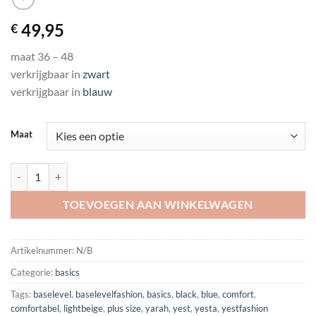
49,95
€
maat 36 – 48
verkrijgbaar in
zwart
verkrijgbaar in
blauw
Maat
BASELEVEL Yarah Light Beige aantal
TOEVOEGEN AAN WINKELWAGEN
Artikelnummer:
N/B
Categorie:
basics
Tags:
baselevel
,
baselevelfashion
,
basics
,
black
,
blue
,
comfort
,
comfortabel
,
lightbeige
,
plus size
,
yarah
,
yest
,
yesta
,
yestfashion